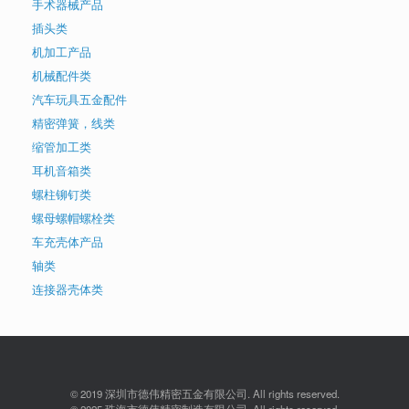
手术器械产品
插头类
机加工产品
机械配件类
汽车玩具五金配件
精密弹簧，线类
缩管加工类
耳机音箱类
螺柱铆钉类
螺母螺帽螺栓类
车充壳体产品
轴类
连接器壳体类
© 2019 深圳市德伟精密五金有限公司. All rights reserved.