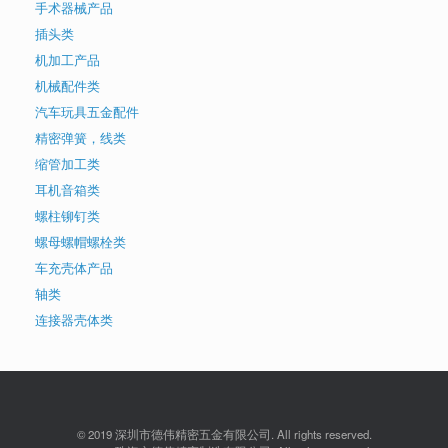
手术器械产品
插头类
机加工产品
机械配件类
汽车玩具五金配件
精密弹簧，线类
缩管加工类
耳机音箱类
螺柱铆钉类
螺母螺帽螺栓类
车充壳体产品
轴类
连接器壳体类
© 2019 深圳市德伟精密五金有限公司. All rights reserved.