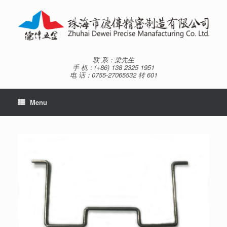
Skip
to
content
联 系：梁先生
手 机：(+86) 138 2325 1951
电 话：0755-27065532 转 601
Menu